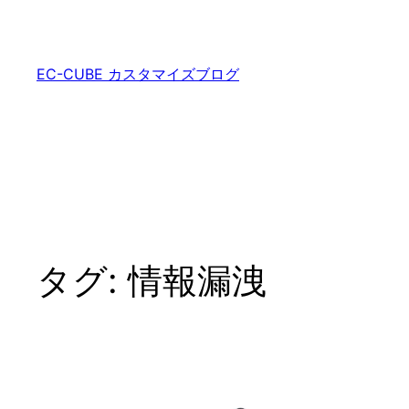
内
容
を
EC-CUBE カスタマイズブログ
ス
キ
ッ
プ
タグ:
情報漏洩